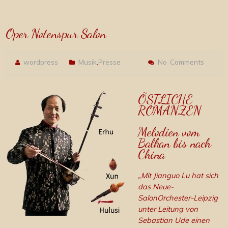
Oper Notenspur Salon
wordpress
Musik
Presse
No Comments
,
ÖSTLICHE
ROMANZEN
Melodien vom
Balkan bis nach
China
„Mit Jianguo Lu hat sich
das Neue-
SalonOrchester-Leipzig
unter Leitung von
Sebastian Ude einen