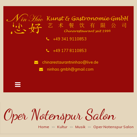
+49 341 9110853
+49 177 8110853
chinarestaurantninhao@live.de
ninhao.gmbh@gmail.com
Oper Notenspur Salon
Home
Kultur
Musik
Oper Notenspur Salon
>>
>>
>>