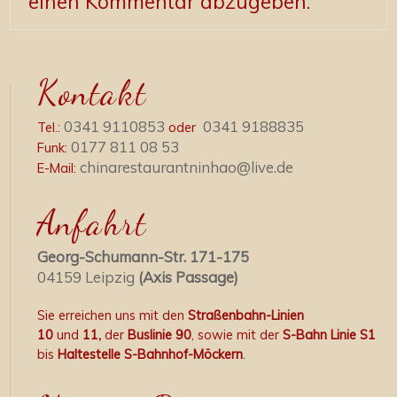
einen Kommentar abzugeben.
Kontakt
0341 9110853
0341 9188835
Tel.:
oder
0177 811 08 53
Funk:
chinarestaurantninhao@live.de
E-Mail:
Anfahrt
Georg-Schumann-Str. 171-175
04159 Leipzig
(Axis Passage)
Sie erreichen uns mit den
Straßenbahn-Linien
10
und
11,
der
Buslinie 90
, sowie mit der
S-Bahn Linie S1
bis
Haltestelle S-Bahnhof-Möckern
.