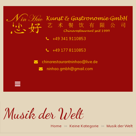
+49 341 9110853
+49 177 8110853
chinarestaurantninhao@live.de
ninhao.gmbh@gmail.com
Musik der Welt
Home
Keine Kategorie
Musik der Welt
>>
>>