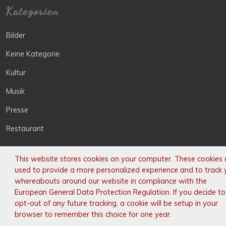
Kategorien
Bilder
Keine Kategorie
Kultur
Musik
Presse
Restaurant
This website stores cookies on your computer. These cookies 
used to provide a more personalized experience and to track 
„Wenn ein Chinese Sie herzlich willkommen heißt,
whereabouts around our website in compliance with the
European General Data Protection Regulation. If you decide to
begrüßt er Sie mit den Worten: „Nin Hao“
opt-out of any future tracking, a cookie will be setup in your
browser to remember this choice for one year.