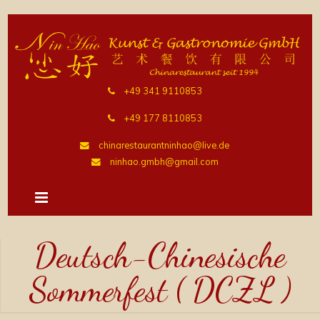
+49 341 9110853
+49 177 8110853
chinarestaurantninhao@live.de
ninhao.gmbh@gmail.com
Deutsch-Chinesische
Sommerfest ( DCZL )
Home
Keine Kategorie
Deutsch-Chinesische Sommerfest (
>>
>>