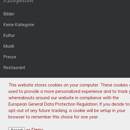
Kategorien
Bilder
Keine Kategorie
Kultur
Musik
Presse
Restaurant
This website stores cookies on your computer. These cookies 
used to provide a more personalized experience and to track 
„Wenn ein Chinese Sie herzlich willkommen heißt,
whereabouts around our website in compliance with the
European General Data Protection Regulation. If you decide to
begrüßt er Sie mit den Worten: „Nin Hao“
opt-out of any future tracking, a cookie will be setup in your
browser to remember this choice for one year.
Deny
or